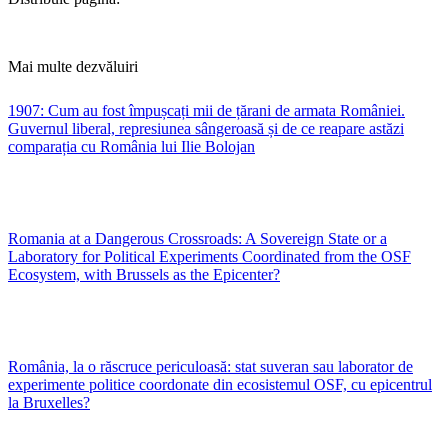
Mai multe dezvăluiri
1907: Cum au fost împușcați mii de țărani de armata României.
Guvernul liberal, represiunea sângeroasă și de ce reapare astăzi
comparația cu România lui Ilie Bolojan
Romania at a Dangerous Crossroads: A Sovereign State or a
Laboratory for Political Experiments Coordinated from the OSF
Ecosystem, with Brussels as the Epicenter?
România, la o răscruce periculoasă: stat suveran sau laborator de
experimente politice coordonate din ecosistemul OSF, cu epicentrul
la Bruxelles?