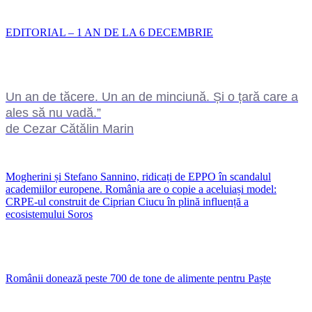
EDITORIAL – 1 AN DE LA 6 DECEMBRIE
Un an de tăcere. Un an de minciună. Și o țară care a
ales să nu vadă.”
de Cezar Cătălin Marin
Mogherini și Stefano Sannino, ridicați de EPPO în scandalul
academiilor europene. România are o copie a aceluiași model:
CRPE-ul construit de Ciprian Ciucu în plină influență a
ecosistemului Soros
Românii donează peste 700 de tone de alimente pentru Paște