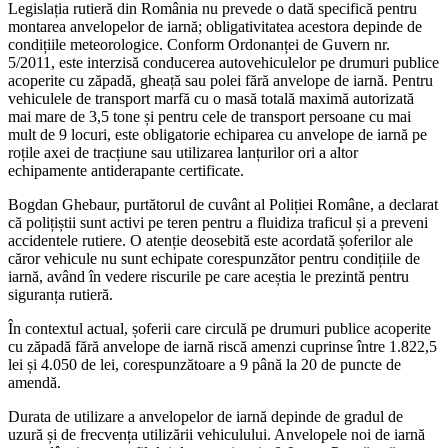
Legislația rutieră din România nu prevede o dată specifică pentru
montarea anvelopelor de iarnă; obligativitatea acestora depinde de
condițiile meteorologice. Conform Ordonanței de Guvern nr.
5/2011, este interzisă conducerea autovehiculelor pe drumuri publice
acoperite cu zăpadă, gheață sau polei fără anvelope de iarnă. Pentru
vehiculele de transport marfă cu o masă totală maximă autorizată
mai mare de 3,5 tone și pentru cele de transport persoane cu mai
mult de 9 locuri, este obligatorie echiparea cu anvelope de iarnă pe
roțile axei de tracțiune sau utilizarea lanțurilor ori a altor
echipamente antiderapante certificate.
Bogdan Ghebaur, purtătorul de cuvânt al Poliției Române, a declarat
că polițiștii sunt activi pe teren pentru a fluidiza traficul și a preveni
accidentele rutiere. O atenție deosebită este acordată șoferilor ale
căror vehicule nu sunt echipate corespunzător pentru condițiile de
iarnă, având în vedere riscurile pe care aceștia le prezintă pentru
siguranța rutieră.
În contextul actual, șoferii care circulă pe drumuri publice acoperite
cu zăpadă fără anvelope de iarnă riscă amenzi cuprinse între 1.822,5
lei și 4.050 de lei, corespunzătoare a 9 până la 20 de puncte de
amendă.
Durata de utilizare a anvelopelor de iarnă depinde de gradul de
uzură și de frecvența utilizării vehiculului. Anvelopele noi de iarnă