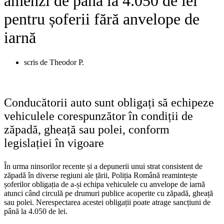
amenzi de până la 4.050 de lei
pentru șoferii fără anvelope de
iarnă
scris de
Theodor P.
Conducătorii auto sunt obligați să echipeze
vehiculele corespunzător în condiții de
zăpadă, gheață sau polei, conform
legislației în vigoare
În urma ninsorilor recente și a depunerii unui strat consistent de
zăpadă în diverse regiuni ale țării, Poliția Română reamintește
șoferilor obligația de a-și echipa vehiculele cu anvelope de iarnă
atunci când circulă pe drumuri publice acoperite cu zăpadă, gheață
sau polei. Nerespectarea acestei obligații poate atrage sancțiuni de
până la 4.050 de lei.