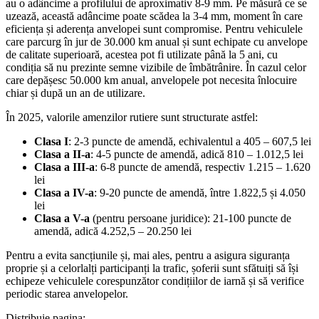
au o adâncime a profilului de aproximativ 8-9 mm. Pe măsură ce se
uzează, această adâncime poate scădea la 3-4 mm, moment în care
eficiența și aderența anvelopei sunt compromise. Pentru vehiculele
care parcurg în jur de 30.000 km anual și sunt echipate cu anvelope
de calitate superioară, acestea pot fi utilizate până la 5 ani, cu
condiția să nu prezinte semne vizibile de îmbătrânire. În cazul celor
care depășesc 50.000 km anual, anvelopele pot necesita înlocuire
chiar și după un an de utilizare.
În 2025, valorile amenzilor rutiere sunt structurate astfel:
Clasa I
: 2-3 puncte de amendă, echivalentul a 405 – 607,5 lei
Clasa a II-a
: 4-5 puncte de amendă, adică 810 – 1.012,5 lei
Clasa a III-a
: 6-8 puncte de amendă, respectiv 1.215 – 1.620
lei
Clasa a IV-a
: 9-20 puncte de amendă, între 1.822,5 și 4.050
lei
Clasa a V-a
(pentru persoane juridice): 21-100 puncte de
amendă, adică 4.252,5 – 20.250 lei
Pentru a evita sancțiunile și, mai ales, pentru a asigura siguranța
proprie și a celorlalți participanți la trafic, șoferii sunt sfătuiți să își
echipeze vehiculele corespunzător condițiilor de iarnă și să verifice
periodic starea anvelopelor.
Distribuie pagina: