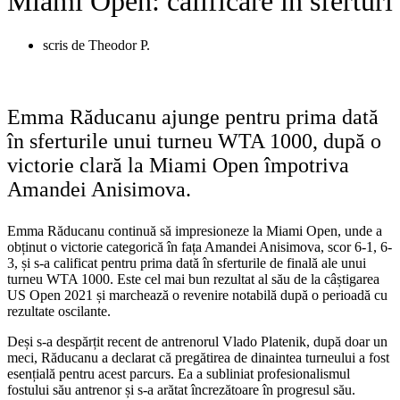
Miami Open: calificare în sferturi
scris de
Theodor P.
Emma Răducanu ajunge pentru prima dată
în sferturile unui turneu WTA 1000, după o
victorie clară la Miami Open împotriva
Amandei Anisimova.
Emma Răducanu continuă să impresioneze la Miami Open, unde a
obținut o victorie categorică în fața Amandei Anisimova, scor 6-1, 6-
3, și s-a calificat pentru prima dată în sferturile de finală ale unui
turneu WTA 1000. Este cel mai bun rezultat al său de la câștigarea
US Open 2021 și marchează o revenire notabilă după o perioadă cu
rezultate oscilante.
Deși s-a despărțit recent de antrenorul Vlado Platenik, după doar un
meci, Răducanu a declarat că pregătirea de dinaintea turneului a fost
esențială pentru acest parcurs. Ea a subliniat profesionalismul
fostului său antrenor și s-a arătat încrezătoare în progresul său.