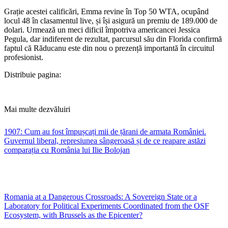
Grație acestei calificări, Emma revine în Top 50 WTA, ocupând
locul 48 în clasamentul live, și își asigură un premiu de 189.000 de
dolari. Urmează un meci dificil împotriva americancei Jessica
Pegula, dar indiferent de rezultat, parcursul său din Florida confirmă
faptul că Răducanu este din nou o prezență importantă în circuitul
profesionist.
Distribuie pagina:
Mai multe dezvăluiri
1907: Cum au fost împușcați mii de țărani de armata României.
Guvernul liberal, represiunea sângeroasă și de ce reapare astăzi
comparația cu România lui Ilie Bolojan
Romania at a Dangerous Crossroads: A Sovereign State or a
Laboratory for Political Experiments Coordinated from the OSF
Ecosystem, with Brussels as the Epicenter?