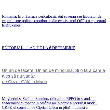
România, la o răscruce periculoasă: stat suveran sau laborator de
experimente politice coordonate din ecosistemul OSF, cu epicentrul
la Bruxelles?
EDITORIAL – 1 AN DE LA 6 DECEMBRIE
Un an de tăcere. Un an de minciună. Și o țară care a
ales să nu vadă.”
de Cezar Cătălin Marin
Mogherini și Stefano Sannino, ridicați de EPPO în scandalul
academiilor europene. România are o copie a aceluiași model:
CRPE-ul construit de Ciprian Ciucu în plină influență a